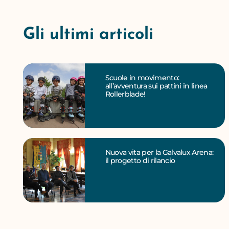
Gli ultimi articoli
Scuole in movimento:
all’avventura sui pattini in linea
Rollerblade!
Nuova vita per la Galvalux Arena:
il progetto di rilancio